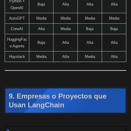
Python +
Baja
Alta
Alta
Alta
OpenAI
AutoGPT
Media
Media
Media
Media
CrewAI
Alta
Media
Baja
Baja
HuggingFac
Baja
Alta
Alta
Alta
e Agents
Haystack
Media
Alta
Media
Alta
9. Empresas o Proyectos que
Usan LangChain