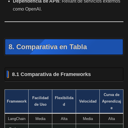
Dependencia de APIs
: Reliant de servicios externos
como OpenAI.
8. Comparativa en Tabla
8.1 Comparativa de Frameworks
Curva de
Facilidad
Flexibilida
Framework
Velocidad
Aprendizaj
de Uso
d
e
LangChain
Media
Alta
Media
Alta