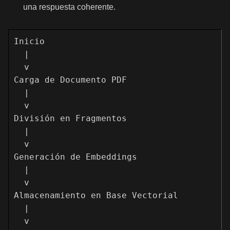
una respuesta coherente.
Inicio

  |

  v

Carga de Documento PDF

  |

  v

División en Fragmentos

  |

  v

Generación de Embeddings

  |

  v

Almacenamiento en Base Vectorial

  |

  v
