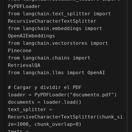
PyPDFLoader

from langchain.text_splitter import 
RecursiveCharacterTextSplitter

from langchain.embeddings import 
OpenAIEmbeddings

from langchain.vectorstores import 
Pinecone

from langchain.chains import 
RetrievalQA

from langchain.llms import OpenAI

# Cargar y dividir el PDF

loader = PyPDFLoader("documento.pdf")

documents = loader.load()

text_splitter = 
RecursiveCharacterTextSplitter(chunk_si
ze=1000, chunk_overlap=0)

texts = 