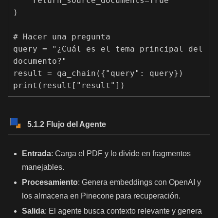
    return_source_documents=True

)

# Hacer una pregunta

query = "¿Cuál es el tema principal del 
documento?"

result = qa_chain({"query": query})

print(result["result"])
5.1.2 Flujo del Agente
Entrada
: Carga el PDF y lo divide en fragmentos
manejables.
Procesamiento
: Genera embeddings con OpenAI y
los almacena en Pinecone para recuperación.
Salida
: El agente busca contexto relevante y genera