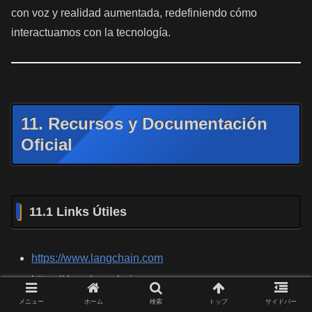
con voz y realidad aumentada, redefiniendo cómo
interactuamos con la tecnología.
11. Recursos y Documentación
Oficial
11.1 Links Útiles
https://www.langchain.com
https://docs.langchain.com
https://python.langchain.com
メニュー
ホーム
検索
トップ
サイドバー