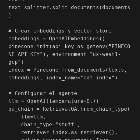
text_splitter.split_documents(documents
)

# Crear embeddings y vector store

embeddings = OpenAIEmbeddings()

pinecone.init(api_key=os.getenv("PINECO
NE_API_KEY"), environment="us-west1-
gcp")

index = Pinecone.from_documents(texts, 
embeddings, index_name="pdf-index")

# Configurar el agente

llm = OpenAI(temperature=0.7)

qa_chain = RetrievalQA.from_chain_type(

    llm=llm,

    chain_type="stuff",

    retriever=index.as_retriever(),
