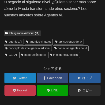
tu negocio al siguiente nivel. ¿Quieres saber más sobre
cómo la IA está transformando otros sectores? Lee
nuestros artículos sobre Agentes AI.
Inteligencia Artificial (IA)
agentes AI
agentes virtuales
aplicaciones de IA
concepto de inteligencia artificial
conectar agentes de IA
GEnAI
integración de IA
Inteligencia Artificial
シェアする
Twitter
Facebook
はてブ
Pocket
LINE
コピー