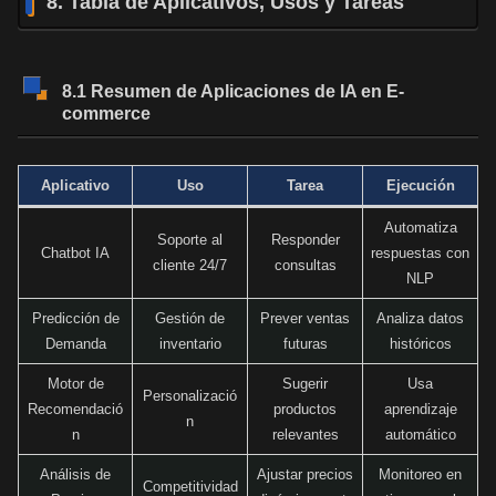
8. Tabla de Aplicativos, Usos y Tareas
8.1 Resumen de Aplicaciones de IA en E-
commerce
Aplicativo
Uso
Tarea
Ejecución
Automatiza
Soporte al
Responder
Chatbot IA
respuestas con
cliente 24/7
consultas
NLP
Predicción de
Gestión de
Prever ventas
Analiza datos
Demanda
inventario
futuras
históricos
Motor de
Sugerir
Usa
Personalizació
Recomendació
productos
aprendizaje
n
n
relevantes
automático
Análisis de
Ajustar precios
Monitoreo en
Competitividad