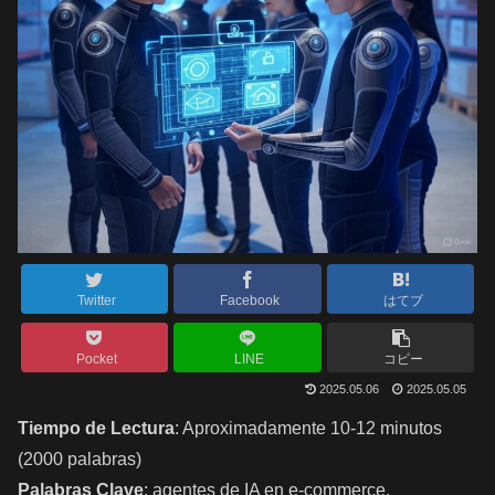
Twitter
Facebook
はてブ
Pocket
LINE
コピー
2025.05.06
2025.05.05
Tiempo de Lectura
: Aproximadamente 10-12 minutos
(2000 palabras)
Palabras Clave
: agentes de IA en e-commerce,