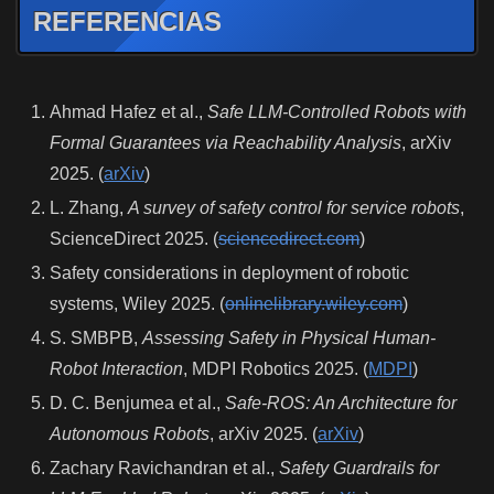
REFERENCIAS
Ahmad Hafez et al.,
Safe LLM-Controlled Robots with
Formal Guarantees via Reachability Analysis
, arXiv
2025. (
arXiv
)
L. Zhang,
A survey of safety control for service robots
,
ScienceDirect 2025. (
sciencedirect.com
)
Safety considerations in deployment of robotic
systems, Wiley 2025. (
onlinelibrary.wiley.com
)
S. SMBPB,
Assessing Safety in Physical Human-
Robot Interaction
, MDPI Robotics 2025. (
MDPI
)
D. C. Benjumea et al.,
Safe-ROS: An Architecture for
Autonomous Robots
, arXiv 2025. (
arXiv
)
Zachary Ravichandran et al.,
Safety Guardrails for