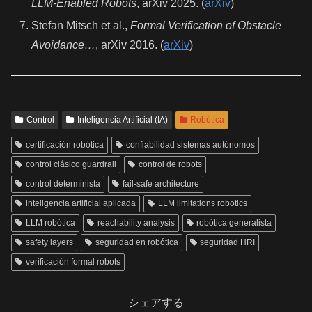
LLM-Enabled Robots
, arXiv 2025. (
arXiv
)
Stefan Mitsch et al.,
Formal Verification of Obstacle
Avoidance…
, arXiv 2016. (
arXiv
)
Control
Inteligencia Artificial (IA)
Robótica
certificación robótica
confiabilidad sistemas autónomos
control clásico guardrail
control de robots
control determinista
fail-safe architecture
inteligencia artificial aplicada
LLM limitations robotics
LLM robótica
reachability analysis
robótica generalista
safety layers
seguridad en robótica
seguridad HRI
verificación formal robots
シェアする