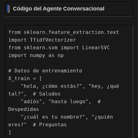
Código del Agente Conversacional
from sklearn.feature_extraction.text 
import TfidfVectorizer

from sklearn.svm import LinearSVC

import numpy as np

# Datos de entrenamiento

X_train = [

    "hola, ¿cómo estás?", "hey, ¿qué 
tal?",  # Saludos

    "adiós", "hasta luego",  # 
Despedidas

    "¿cuál es tu nombre?", "¿quién 
eres?"  # Preguntas

]
