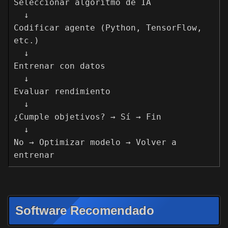
Seleccionar algoritmo de IA

  ↓

Codificar agente (Python, TensorFlow, 
etc.)

  ↓

Entrenar con datos

  ↓

Evaluar rendimiento

  ↓

¿Cumple objetivos? → Sí → Fin

  ↓

No → Optimizar modelo → Volver a 
entrenar
Software Recomendado