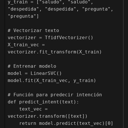
y_train = ["saludo", "saludo", 
"despedida", "despedida", "pregunta", 
"pregunta"]

# Vectorizar texto

vectorizer = TfidfVectorizer()

X_train_vec = 
vectorizer.fit_transform(X_train)

# Entrenar modelo

model = LinearSVC()

model.fit(X_train_vec, y_train)

# Función para predecir intención

def predict_intent(text):

    text_vec = 
vectorizer.transform([text])

    return model.predict(text_vec)[0]
