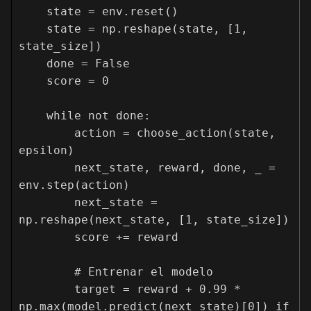
    state = env.reset()

    state = np.reshape(state, [1, 
state_size])

    done = False

    score = 0

    while not done:

        action = choose_action(state, 
epsilon)

        next_state, reward, done, _ = 
env.step(action)

        next_state = 
np.reshape(next_state, [1, state_size])

        score += reward

        # Entrenar el modelo

        target = reward + 0.99 * 
np.max(model.predict(next_state)[0]) if 