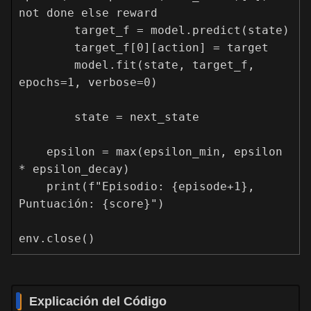
not done else reward

        target_f = model.predict(state)

        target_f[0][action] = target

        model.fit(state, target_f, 
epochs=1, verbose=0)

        state = next_state

    epsilon = max(epsilon_min, epsilon 
* epsilon_decay)

    print(f"Episodio: {episode+1}, 
Puntuación: {score}")

env.close()
Explicación del Código