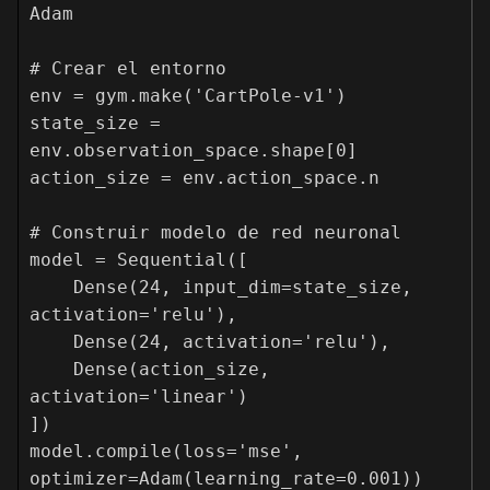
Adam

# Crear el entorno

env = gym.make('CartPole-v1')

state_size = 
env.observation_space.shape[0]

action_size = env.action_space.n

# Construir modelo de red neuronal

model = Sequential([

    Dense(24, input_dim=state_size, 
activation='relu'),

    Dense(24, activation='relu'),

    Dense(action_size, 
activation='linear')

])

model.compile(loss='mse', 
optimizer=Adam(learning_rate=0.001))
