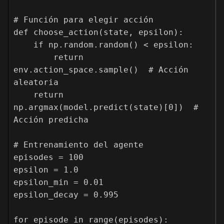
# Función para elegir acción

def choose_action(state, epsilon):

    if np.random.random() < epsilon:

        return 
env.action_space.sample()  # Acción 
aleatoria

    return 
np.argmax(model.predict(state)[0])  # 
Acción predicha

# Entrenamiento del agente

episodes = 100

epsilon = 1.0

epsilon_min = 0.01

epsilon_decay = 0.995

for episode in range(episodes):
