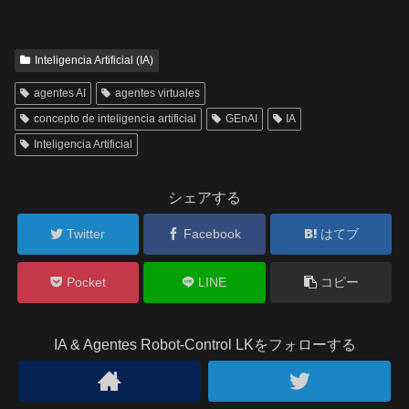
Inteligencia Artificial (IA)
agentes AI
agentes virtuales
concepto de inteligencia artificial
GEnAI
IA
Inteligencia Artificial
シェアする
Twitter
Facebook
はてブ
Pocket
LINE
コピー
IA & Agentes Robot-Control LKをフォローする