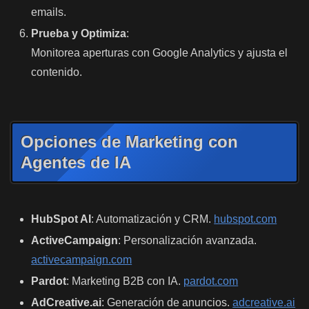
emails.
Prueba y Optimiza
:
Monitorea aperturas con Google Analytics y ajusta el
contenido.
Opciones de Marketing con
Agentes de IA
HubSpot AI
: Automatización y CRM.
hubspot.com
ActiveCampaign
: Personalización avanzada.
activecampaign.com
Pardot
: Marketing B2B con IA.
pardot.com
AdCreative.ai
: Generación de anuncios.
adcreative.ai