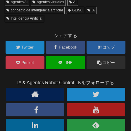
agentes AI
agentes virtuales
AI
concepto de inteligencia artificial
GEnAI
IA
Inteligencia Artificial
シェアする
Twitter
Facebook
はてブ
Pocket
LINE
コピー
IA & Agentes Robot-Control LKをフォローする