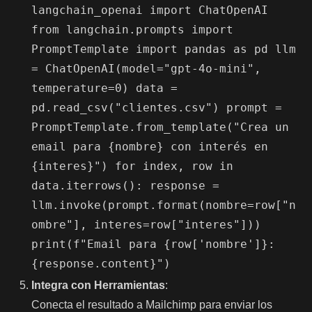
langchain_openai import ChatOpenAI
from langchain.prompts import
PromptTemplate import pandas as pd llm
= ChatOpenAI(model="gpt-4o-mini",
temperature=0) data =
pd.read_csv("clientes.csv") prompt =
PromptTemplate.from_template("Crea un
email para {nombre} con interés en
{interes}") for index, row in
data.iterrows(): response =
llm.invoke(prompt.format(nombre=row["n
ombre"], interes=row["interes"]))
print(f"Email para {row['nombre']}:
{response.content}")
Integra con Herramientas
:
Conecta el resultado a Mailchimp para enviar los