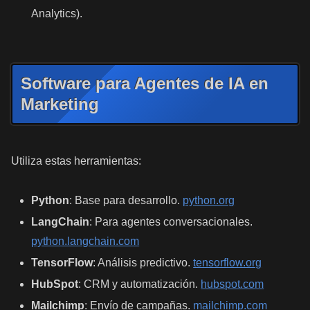
Analytics).
Software para Agentes de IA en
Marketing
Utiliza estas herramientas:
Python
: Base para desarrollo.
python.org
LangChain
: Para agentes conversacionales.
python.langchain.com
TensorFlow
: Análisis predictivo.
tensorflow.org
HubSpot
: CRM y automatización.
hubspot.com
Mailchimp
: Envío de campañas.
mailchimp.com