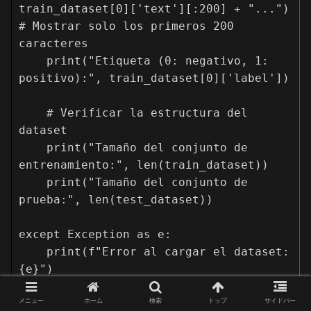
train_dataset[0]['text'][:200] + "...")  
# Mostrar solo los primeros 200 
caracteres

    print("Etiqueta (0: negativo, 1: 
positivo):", train_dataset[0]['label'])

    # Verificar la estructura del 
dataset

    print("Tamaño del conjunto de 
entrenamiento:", len(train_dataset))

    print("Tamaño del conjunto de 
prueba:", len(test_dataset))

except Exception as e:

    print(f"Error al cargar el dataset: 
{e}")

    print("Asegúrate de tener conexión 
メニュー
ホーム
検索
トップ
サイドバー
a Internet y la biblioteca 'datasets' 