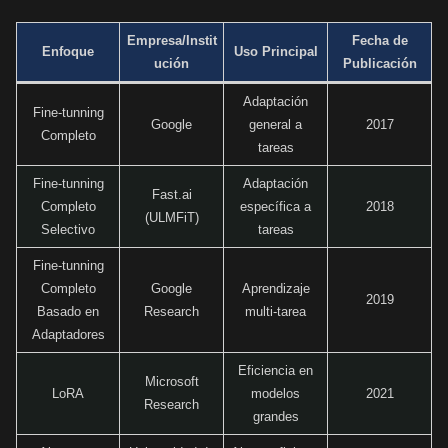
Empresa/Instit
Fecha de
Enfoque
Uso Principal
ución
Publicación
Adaptación
Fine-tunning
Google
general a
2017
Completo
tareas
Fine-tunning
Adaptación
Fast.ai
Completo
específica a
2018
(ULMFiT)
Selectivo
tareas
Fine-tunning
Completo
Google
Aprendizaje
2019
Basado en
Research
multi-tarea
Adaptadores
Eficiencia en
Microsoft
LoRA
modelos
2021
Research
grandes