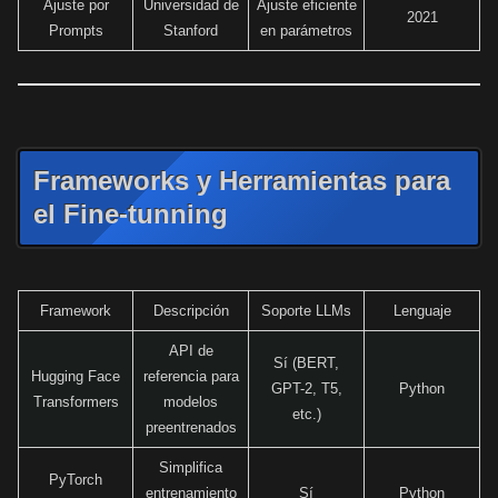
Ajuste por
Universidad de
Ajuste eficiente
2021
Prompts
Stanford
en parámetros
Frameworks y Herramientas para
el Fine-tunning
Framework
Descripción
Soporte LLMs
Lenguaje
API de
Sí (BERT,
Hugging Face
referencia para
GPT-2, T5,
Python
Transformers
modelos
etc.)
preentrenados
Simplifica
PyTorch
entrenamiento
Sí
Python