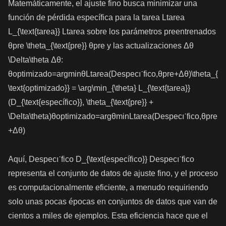
Matemáticamente, el ajuste fino busca minimizar una
función de pérdida específica para la tarea Ltarea
L_{\text{tarea}} Ltarea​ sobre los parámetros preentrenados
θpre \theta_{\text{pre}} θpre​ y las actualizaciones Δθ
\Delta\theta Δθ:
θoptimizado=arg⁡min⁡θLtarea(Despecıˊfico,θpre+Δθ)\theta_{
\text{optimizado}} = \arg\min_{\theta} L_{\text{tarea}}
(D_{\text{específico}}, \theta_{\text{pre}} +
\Delta\theta)θoptimizado​=argθmin​Ltarea​(Despecıˊfico​,θpre​
+Δθ)
Aquí, Despecıˊfico D_{\text{específico}} Despecıˊfico​
representa el conjunto de datos de ajuste fino, y el proceso
es computacionalmente eficiente, a menudo requiriendo
solo unas pocas épocas en conjuntos de datos que van de
cientos a miles de ejemplos. Esta eficiencia hace que el